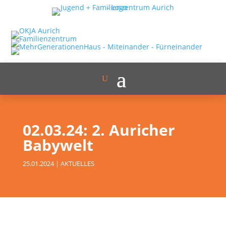
02.03.24: 2. Auricher
Babywelt
25.01.2024
|
AKTUELLES