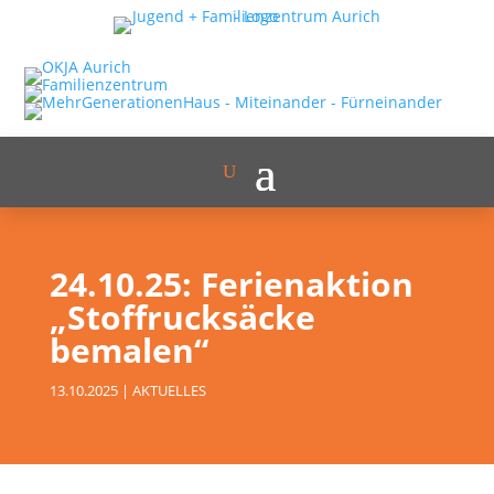
24.10.25: Ferienaktion
„Stoffrucksäcke
bemalen“
13.10.2025
|
AKTUELLES