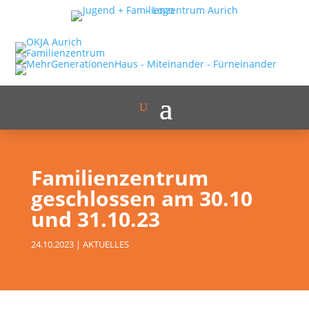
Familienzentrum
geschlossen am 30.10
und 31.10.23
24.10.2023
|
AKTUELLES