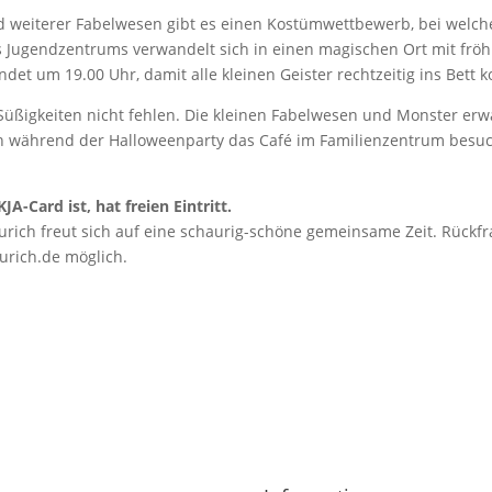
nd weiterer Fabelwesen gibt es einen Kostümwettbewerb, bei welch
s Jugendzentrums verwandelt sich in einen magischen Ort mit frö
ndet um 19.00 Uhr, damit alle kleinen Geister rechtzeitig ins Bett
üßigkeiten nicht fehlen. Die kleinen Fabelwesen und Monster erwa
 während der Halloweenparty das Café im Familienzentrum besuch
JA-Card ist, hat freien Eintritt.
ich freut sich auf eine schaurig-schöne gemeinsame Zeit. Rückfr
urich.de möglich.