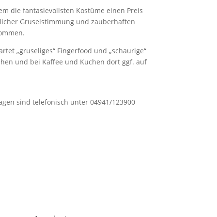
em die fantasievollsten Kostüme einen Preis
hlicher Gruselstimmung und zauberhaften
 kommen.
rtet „gruseliges“ Fingerfood und „schaurige“
en und bei Kaffee und Kuchen dort ggf. auf
agen sind telefonisch unter 04941/123900