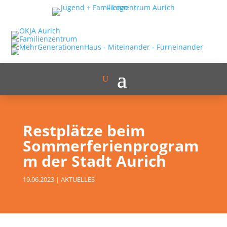
Restplätze beim
Sommerferienprogram
m der Stadt Aurich
19.06.2023
|
AKTUELLES