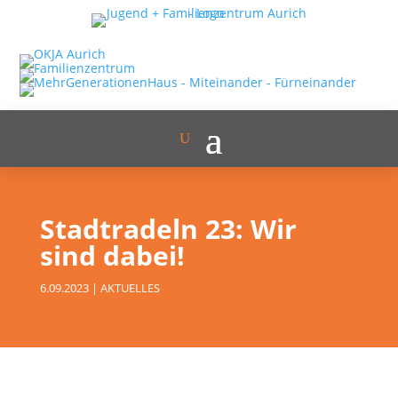
Stadtradeln 23: Wir
sind dabei!
6.09.2023
|
AKTUELLES